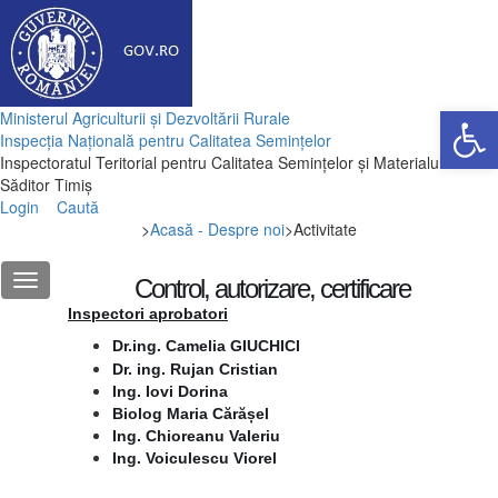
Deschide ba
Ministerul Agriculturii și Dezvoltării Rurale
Inspecția Națională pentru Calitatea Semințelor
Inspectoratul Teritorial pentru Calitatea Semințelor și Materialului
Săditor Timiș
Login
Caută
>
Acasă - Despre noi
>
Activitate
Control, autorizare, certificare
Inspectori aprobatori
Dr.ing. Camelia GIUCHICI
Dr. ing. Rujan Cristian
Ing. Iovi Dorina
Biolog Maria Cărășel
Ing. Chioreanu Valeriu
Ing. Voiculescu Viorel